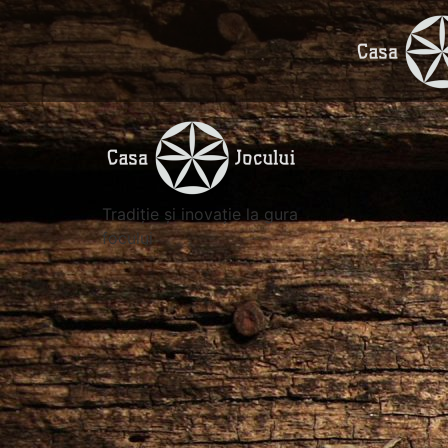
Tradiție și inovație la gura
focului